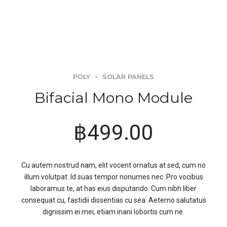
POLY
SOLAR PANELS
Bifacial Mono Module
฿
499.00
Cu autem nostrud nam, elit vocent ornatus at sed, cum no
illum volutpat. Id suas tempor nonumes nec. Pro vocibus
laboramus te, at has eius disputando. Cum nibh liber
consequat cu, fastidii dissentias cu sea. Aeterno salutatus
dignissim ei mei, etiam inani lobortis cum ne.