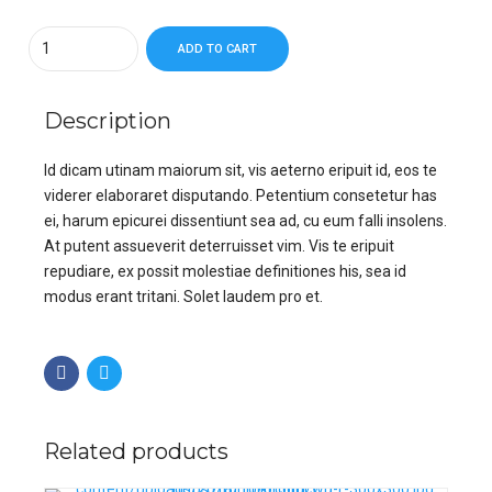
Quantity
ADD TO CART
Description
Id dicam utinam maiorum sit, vis aeterno eripuit id, eos te
viderer elaboraret disputando. Petentium consetetur has
ei, harum epicurei dissentiunt sea ad, cu eum falli insolens.
At putent assueverit deterruisset vim. Vis te eripuit
repudiare, ex possit molestiae definitiones his, sea id
modus erant tritani. Solet laudem pro et.
Related products